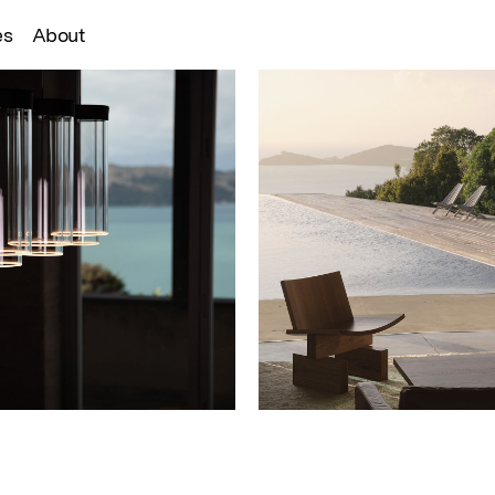
es
About