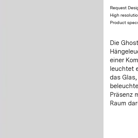
Request Desig
High resoluti
Product spec
Die Ghost
Hängeleuc
einer Kom
leuchtet 
das Glas,
beleuchte
Präsenz m
Raum
dar