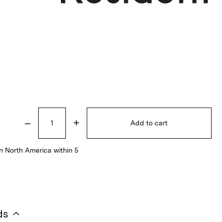
–
+
Add to cart
n North America within 5
ds