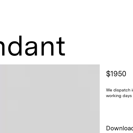
ndant
$
1950
We dispatch i
working days
Downloa